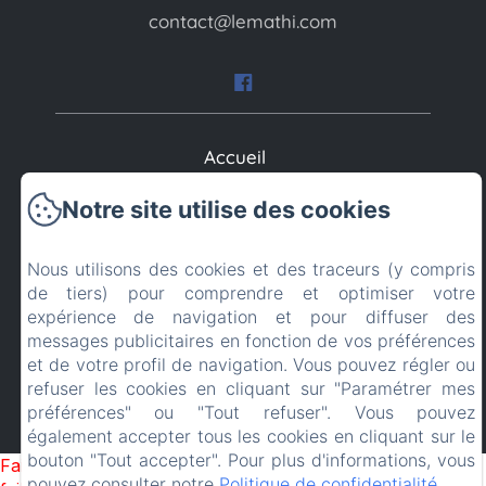
contact@lemathi.com
Accueil
Notre site utilise des cookies
Nos Hébergements
Galerie
Nous utilisons des cookies et des traceurs (y compris
de tiers) pour comprendre et optimiser votre
Contact
expérience de navigation et pour diffuser des
messages publicitaires en fonction de vos préférences
et de votre profil de navigation. Vous pouvez régler ou
Mentions légales
refuser les cookies en cliquant sur "Paramétrer mes
préférences" ou "Tout refuser". Vous pouvez
Créé par Amenitiz
également accepter tous les cookies en cliquant sur le
bouton "Tout accepter". Pour plus d'informations, vous
Failed to load BookingEngine/index: Loading chunk 1322
pouvez consulter notre
Politique de confidentialité
.